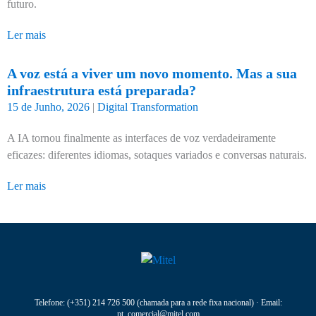
futuro.
Ler mais
A voz está a viver um novo momento. Mas a sua
infraestrutura está preparada?
15 de Junho, 2026
|
Digital Transformation
A IA tornou finalmente as interfaces de voz verdadeiramente
eficazes: diferentes idiomas, sotaques variados e conversas naturais.
Ler mais
Telefone:
(+351) 214 726 500
(chamada para a rede fixa nacional) · Email:
pt_comercial@mitel.com