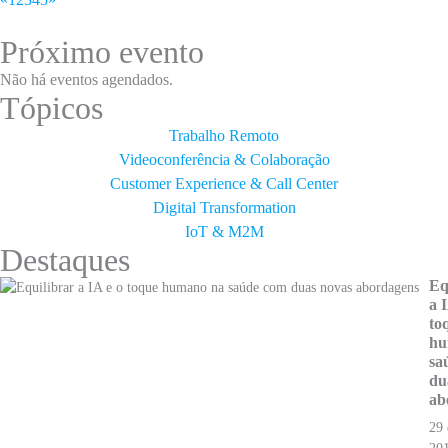
Próximo evento
Não há eventos agendados.
Tópicos
Trabalho Remoto
Videoconferência & Colaboração
Customer Experience & Call Center
Digital Transformation
IoT & M2M
Destaques
Eq
a 
to
hu
sa
du
ab
29 