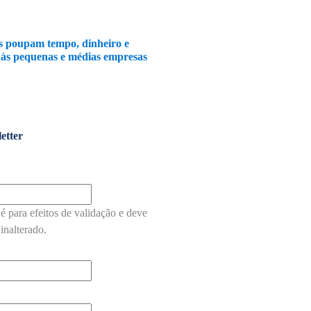
23 de Março,
2023
s poupam tempo, dinheiro e
s às pequenas e médias empresas
etter
é para efeitos de validação e deve
inalterado.