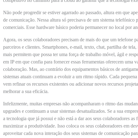
competitivo no caminho para a cloud ao garantir que a tecnologia exist
Não pode progredir se estiver agarrado ao passado, altura em que ap
de comunicação. Nessa altura só precisava de um sistema telefónico p
comerciais. Esse hardware básico poderia permanecer no local por a
Agora, os seus colaboradores precisam de mais do que um telefone p
parceiros e clientes. Smartphones, e-mail, texto, chat, partilha de tel
mais permitem que possa ter uma força de trabalho móvel, ágil e resp
em IP em que confia para fornecer essas ferramentas oferecem uma 
colaboração. Mas, ao contrário dos equipamentos básicos de antigamen
sistemas atuais continuam a evoluir a um ritmo rápido. Cada pequena 
vem refinar os recursos existentes ou adicionar novos recursos projeta
melhorar a sua eficácia.
Infelizmente, muitas empresas não acompanharam o ritmo das mudança
upgrades e continuam a usar sistemas desatualizados. Se a sua empres
a tecnologia que já possui e não está a dar aos seus colaboradores as
maximizar a produtividade. Isso coloca os seus colaboradores em des
aproveitar cada nova interação dos seus sistemas de comunicação para 