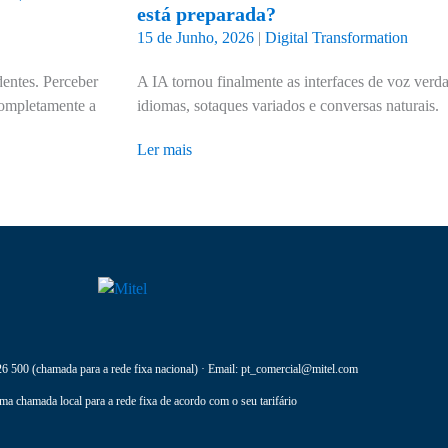
está preparada?
15 de Junho, 2026
|
Digital Transformation
entes. Perceber
A IA tornou finalmente as interfaces de voz verda
 completamente a
idiomas, sotaques variados e conversas naturais.
Ler mais
26 500
(chamada para a rede fixa nacional) · Email:
pt_comercial@mitel.com
ma chamada local para a rede fixa de acordo com o seu tarifário