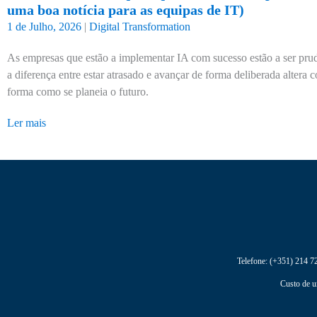
uma boa notícia para as equipas de IT)
1 de Julho, 2026
|
Digital Transformation
As empresas que estão a implementar IA com sucesso estão a ser prud
a diferença entre estar atrasado e avançar de forma deliberada altera
forma como se planeia o futuro.
Ler mais
Telefone:
(+351) 214 7
Custo de u