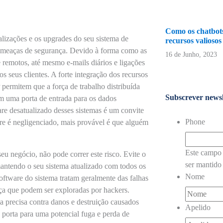
Como os chatbot
alizações e os upgrades do seu sistema de
recursos valioso
 ameaças de segurança. Devido à forma como as
16 de Junho, 2023
 remotos, até mesmo e-mails diários e ligações
s seus clientes. A forte integração dos recursos
ermitem que a força de trabalho distribuída
Subscrever newsl
am uma porta de entrada para os dados
are desatualizado desses sistemas é um convite
Phone
re é negligenciado, mais provável é que alguém
Este campo 
u negócio, não pode correr este risco. Evite o
ser mantido 
mantendo o seu sistema atualizado com todos os
Nome
oftware do sistema tratam geralmente das falhas
ça que podem ser exploradas por hackers.
recisa contra danos e destruição causados ​​
Apelido
 porta para uma potencial fuga e perda de