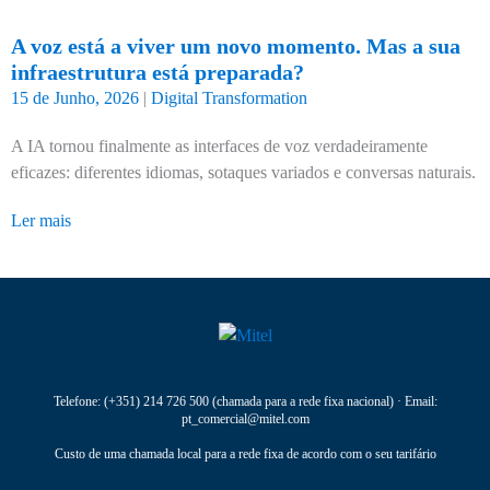
A voz está a viver um novo momento. Mas a sua
infraestrutura está preparada?
15 de Junho, 2026
|
Digital Transformation
A IA tornou finalmente as interfaces de voz verdadeiramente
eficazes: diferentes idiomas, sotaques variados e conversas naturais.
Ler mais
Telefone:
(+351) 214 726 500
(chamada para a rede fixa nacional) · Email:
pt_comercial@mitel.com
Custo de uma chamada local para a rede fixa de acordo com o seu tarifário