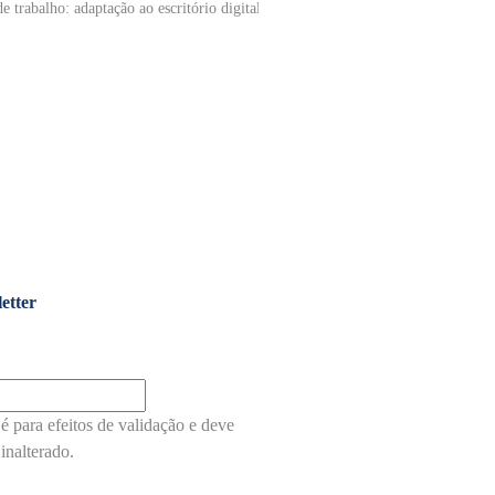
Evolução
do local
de
trabalho:
adaptação
ao
escritório
digital
5 de Junho,
2020
etter
é para efeitos de validação e deve
inalterado.