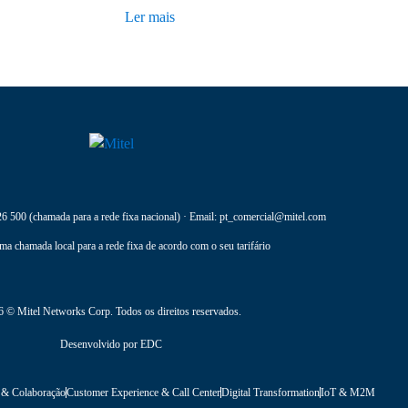
Ler mais
26 500
(chamada para a rede fixa nacional) · Email:
pt_comercial@mitel.com
ma chamada local para a rede fixa de acordo com o seu tarifário
 © Mitel Networks Corp. Todos os direitos reservados.
Desenvolvido por
EDC
 & Colaboração
Customer Experience & Call Center
Digital Transformation
IoT & M2M