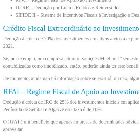
RFAI – Regime Fiscal de Apoio ao Investimento
DLRR – Dedução por Lucros Retidos e Reinvestidos
SIFIDE II – Sistema de Incentivos Fiscais à Investigação e D
Crédito Fiscal Extraordinário ao Investiment
Dedução à coleta de 20% dos investimentos em ativos afetos à explora
2021.
Se, por exemplo, uma empresa adquiriu soluções Mitel no 1º semestr
contabilizadas como imobilizado, então, poderão ainda ter este bene
De momento, ainda não há informação sobre se existirá, ou não, alg
RFAI – Regime Fiscal de Apoio ao Investim
Dedução à coleta de IRC de 25% dos investimentos iniciais em aplic
Península de Setúbal e Algarve esta taxa é de 10%.
O RFAI é um benefício que apenas empresas de determinadas atividad
aproveitar.