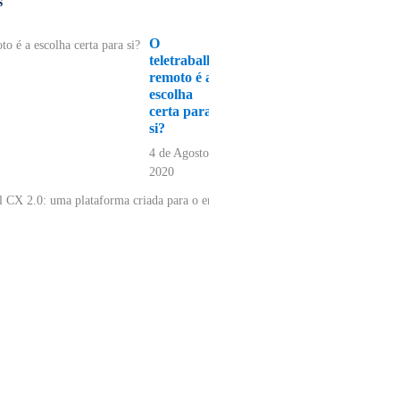
s
O
teletrabalho
remoto é a
escolha
certa para
si?
4 de Agosto,
2020
Anu
o M
2.0
pla
cri
o
env
em 
emp
3 de
202