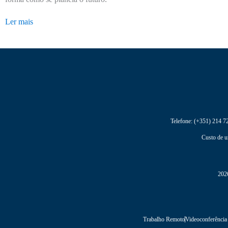
Ler mais
Telefone:
(+351) 214 7
Custo de u
2026
Trabalho Remoto
Videoconferência