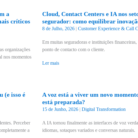
am a
Cloud, Contact Centers e IA nos seto
is críticos
segurador: como equilibrar inovaç
8 de Julho, 2026
|
Customer Experience & Call C
Em muitas seguradoras e instituições financeiras, 
 as organizações
ponto de contacto com o cliente.
ral nos momentos
Ler mais
 (e isso é
A voz está a viver um novo momento
está preparada?
15 de Junho, 2026
|
Digital Transformation
entes. Perceber
A IA tornou finalmente as interfaces de voz verda
 completamente a
idiomas, sotaques variados e conversas naturais.