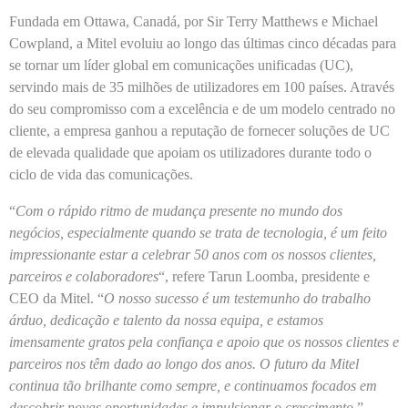
Fundada em Ottawa, Canadá, por
Sir Terry Matthews
e
Michael
Cowpland
, a Mitel evoluiu ao longo das últimas cinco décadas para
se tornar um líder global em comunicações unificadas (UC),
servindo mais de 35 milhões de utilizadores em 100 países. Através
do seu compromisso com a excelência e de um modelo centrado no
cliente, a empresa ganhou a reputação de fornecer soluções de UC
de elevada qualidade que apoiam os utilizadores durante todo o
ciclo de vida das comunicações.
“
Com o rápido ritmo de mudança presente no mundo dos
negócios, especialmente quando se trata de tecnologia, é um feito
impressionante estar a celebrar 50 anos com os nossos clientes,
parceiros e colaboradores
“, refere
Tarun Loomba
, presidente e
CEO da Mitel. “
O nosso sucesso é um testemunho do trabalho
árduo, dedicação e talento da nossa equipa, e estamos
imensamente gratos pela confiança e apoio que os nossos clientes e
parceiros nos têm dado ao longo dos anos. O futuro da Mitel
continua tão brilhante como sempre, e continuamos focados em
descobrir novas oportunidades e impulsionar o crescimento
.”