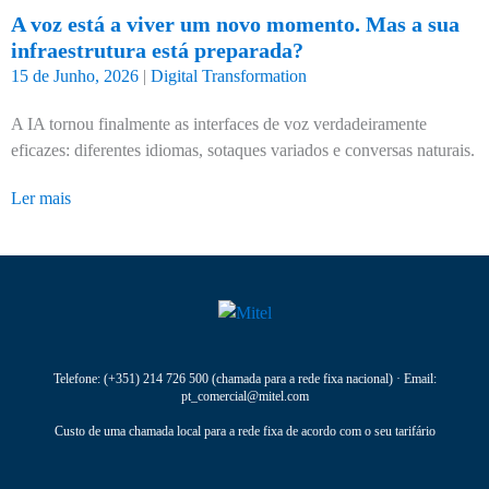
A voz está a viver um novo momento. Mas a sua
infraestrutura está preparada?
15 de Junho, 2026
|
Digital Transformation
A IA tornou finalmente as interfaces de voz verdadeiramente
eficazes: diferentes idiomas, sotaques variados e conversas naturais.
Ler mais
Telefone:
(+351) 214 726 500
(chamada para a rede fixa nacional) · Email:
pt_comercial@mitel.com
Custo de uma chamada local para a rede fixa de acordo com o seu tarifário