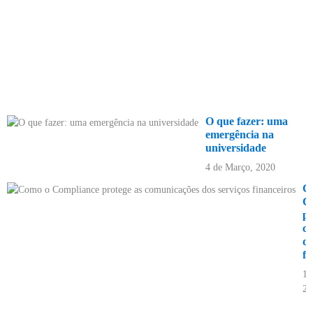
O que fazer: uma
emergência na
universidade
4 de Março, 2020
C
C
pr
c
do
fi
11
20