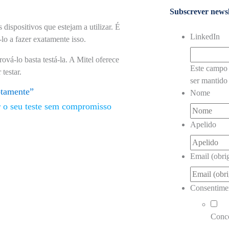
Subscrever newsl
dispositivos que estejam a utilizar. É
LinkedIn
lo a fazer exatamente isso.
ová-lo basta testá-la. A Mitel oferece
Este campo 
testar.
ser mantido 
otamente”
Nome
r o seu teste sem compromisso
Apelido
Email (obrig
Consentime
Conc