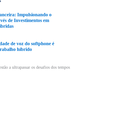
s
nanceira: Impulsionando o
vés de Investimentos em
bridas
idade de voz do softphone é
trabalho híbrido
Como as
mulheres
estão a
ultrapassar
os desafios
dos tempos
pandémicos
29 de Março,
2021