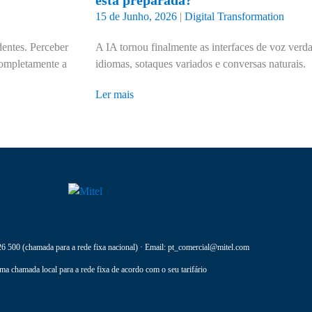
está preparada?
15 de Junho, 2026
|
Digital Transformation
entes. Perceber
A IA tornou finalmente as interfaces de voz verda
 completamente a
idiomas, sotaques variados e conversas naturais.
Ler mais
26 500
(chamada para a rede fixa nacional) · Email:
pt_comercial@mitel.com
ma chamada local para a rede fixa de acordo com o seu tarifário