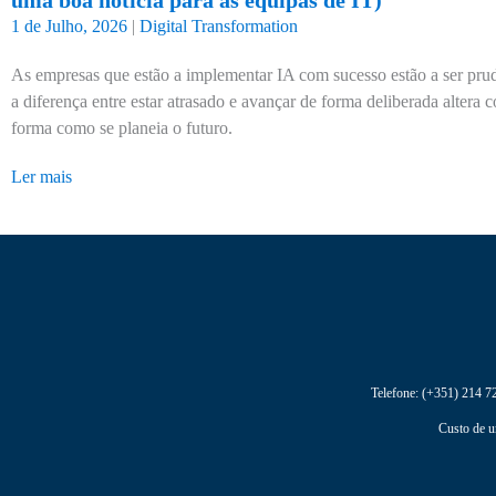
uma boa notícia para as equipas de IT)
1 de Julho, 2026
|
Digital Transformation
As empresas que estão a implementar IA com sucesso estão a ser prud
a diferença entre estar atrasado e avançar de forma deliberada altera
forma como se planeia o futuro.
Ler mais
Telefone:
(+351) 214 7
Custo de u