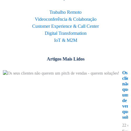
Trabalho Remoto
Videoconferência & Colaboração
Customer Experience & Call Center
Digital Transformation
IoT & M2M
Artigos Mais Lidos
Os s
clie
não
que
um p
de
vend
que
solu
22 d