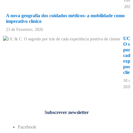
Fever
2021
A nova geografia dos cuidados médicos: a mobilidade como
imperativo clínico
23 de Fevereiro, 2026
UC 
O se
por 
cada
expe
posit
clien
18 de
2020
Subscrever newsletter
Facebook