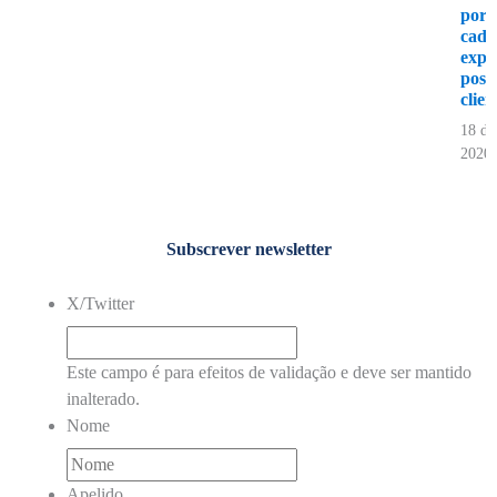
por 
cada
expe
posit
clien
18 de
2020
Subscrever newsletter
X/Twitter
Este campo é para efeitos de validação e deve ser mantido
inalterado.
Nome
Apelido