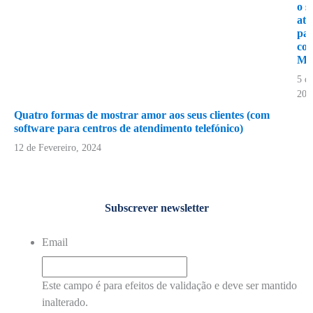
o s
atr
par
com
Mil
5 de
202
Quatro formas de mostrar amor aos seus clientes (com
software para centros de atendimento telefónico)
12 de Fevereiro, 2024
Subscrever newsletter
Email
Este campo é para efeitos de validação e deve ser mantido
inalterado.