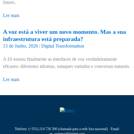
futuro.
Ler mais
A voz está a viver um novo momento. Mas a sua
infraestrutura está preparada?
15 de Junho, 2026
|
Digital Transformation
A IA tornou finalmente as interfaces de voz verdadeiramente
eficazes: diferentes idiomas, sotaques variados e conversas naturais.
Ler mais
Telefone:
(+351) 214 726 500
(chamada para a rede fixa nacional) · Email:
pt_comercial@mitel.com