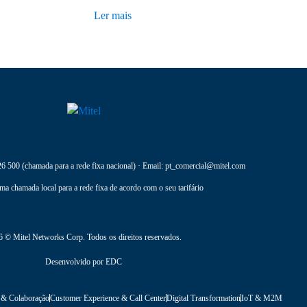
Ler mais
26 500
(chamada para a rede fixa nacional) · Email:
pt_comercial@mitel.com
ma chamada local para a rede fixa de acordo com o seu tarifário
 © Mitel Networks Corp. Todos os direitos reservados.
Desenvolvido por
EDC
 & Colaboração
Customer Experience & Call Center
Digital Transformation
IoT & M2M