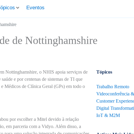
ópicos
Eventos
ghamshire
úde de Nottinghamshire
m Nottinghamshire, o NHIS apoia serviços de
Tópicos
e saúde e por centenas de sistemas de TI que
 e Médicos de Clínica Geral (GPs) em todo o
Trabalho Remoto
Videoconferência 
Customer Experienc
Digital Transformat
IoT & M2M
ou por escolher a Mitel devido à relação
ão, em parceria com a Vidyo. Além disso, a
nico para uma solução integrada de comunicações