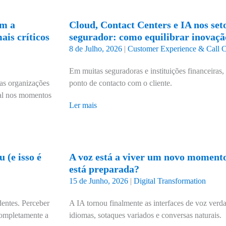
am a
Cloud, Contact Centers e IA nos seto
is críticos
segurador: como equilibrar inovaç
8 de Julho, 2026
|
Customer Experience & Call C
Em muitas seguradoras e instituições financeiras, 
 as organizações
ponto de contacto com o cliente.
ral nos momentos
Ler mais
 (e isso é
A voz está a viver um novo momento
está preparada?
15 de Junho, 2026
|
Digital Transformation
entes. Perceber
A IA tornou finalmente as interfaces de voz verda
 completamente a
idiomas, sotaques variados e conversas naturais.