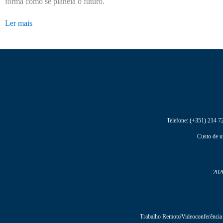
forma como se planeia o futuro.
Ler mais
Telefone:
(+351) 214 7
Custo de u
2026
Trabalho Remoto
Videoconferência